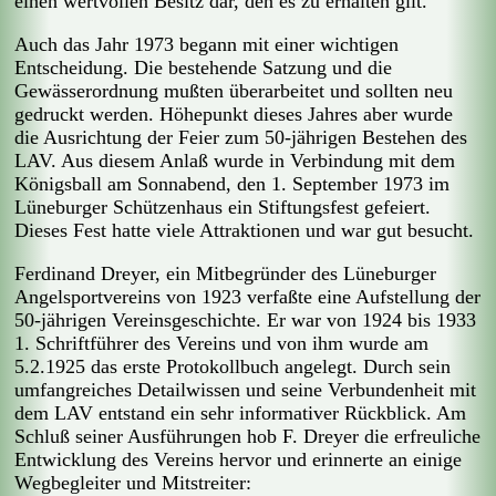
einen wertvollen Besitz dar, den es zu erhalten gilt.
Auch das Jahr 1973 begann mit einer wichtigen
Entscheidung. Die bestehende Satzung und die
Gewässerordnung mußten überarbeitet und sollten neu
gedruckt werden. Höhepunkt dieses Jahres aber wurde
die Ausrichtung der Feier zum 50-jährigen Bestehen des
LAV. Aus diesem Anlaß wurde in Verbindung mit dem
Königsball am Sonnabend, den 1. September 1973 im
Lüneburger Schützenhaus ein Stiftungsfest gefeiert.
Dieses Fest hatte viele Attraktionen und war gut besucht.
Ferdinand Dreyer, ein Mitbegründer des Lüneburger
Angelsportvereins von 1923 verfaßte eine Aufstellung der
50-jährigen Vereinsgeschichte. Er war von 1924 bis 1933
1. Schriftführer des Vereins und von ihm wurde am
5.2.1925 das erste Protokollbuch angelegt. Durch sein
umfangreiches Detailwissen und seine Verbundenheit mit
dem LAV entstand ein sehr informativer Rückblick. Am
Schluß seiner Ausführungen hob F. Dreyer die erfreuliche
Entwicklung des Vereins hervor und erinnerte an einige
Wegbegleiter und Mitstreiter: