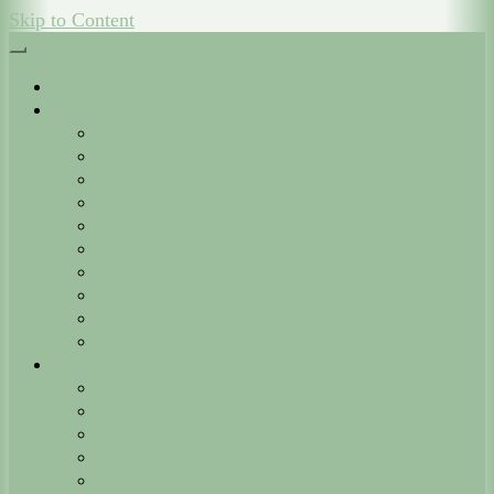
Skip to Content
Startseite
Verein
Vorstand
Termine
Fischereilehrgänge
Downloads + Formulare
Chronik
Vereinsheim (Lietzberg)
Geschäftsstelle
Gewässerordnung
Beitragsordnung
Satzung
Gewässer
Ilmenau Nord
Ilmenau Süd
Ilmenaukanal
Neetzekanal
Neetze