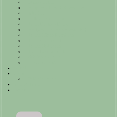
Marschwetter
Hauptkanal Ilau-Schneegraben
Alte Ilau
Kalkbruch (Volgershall)
Teich Deutsch-Evern
Höffgen Teiche (Bienenbüttel)
Teiche Lüner-Rennbahn
Teiche Natendorf
Teiche Bollensen
Teich Rockenmühle
Schlittschuhteich
Elbe (Bleckede)
Artikel
Bilder
Bild einsenden
Tipps & Tricks
Kontakt