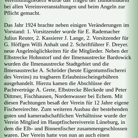
bei allen Vereinsveranstaltungen und beim Angeln zur
Pflicht gemacht.
Das Jahr 1924 brachte neben einigen Veränderungen im
Vorstand: 1. Vorsitzender wurde für E. Rademacher
Julius Reuter, 2. Kassierer J. Lange, 2. Vorsitzender für
G. Höffgen Willi Anhalt und 2. Schriftführer F. Dreyer.
neue Angelmöglichkeiten für die Mitglieder. Neben der
Elbstrecke Hohnstorf und der Ilmenaustrecke Bardowick
wurden die Ilmenaustrecke Stadtgebiet und die
Ilmenaustrecke A. Schröder (heute Eigentumsfischerei
des Vereins) zu tragbaren Erlaubnisscheingebühren
ausgehandelt. Hierzu kamen die Abschlüsse der
Pachtverträge A. Grete, Elbstrecke Bleckede und Peter
Dittmer, Fischhausen, Nordenwasser bei Echem. Mit
diesen Pachtungen besaß der Verein für 12 Jahre eigene
Fischereirechte. Zum weiteren Ausbau der bestehenden
guten und kameradschaftlichen Verhältnisse wurde der
Verein Mitglied im Hauptfischereiverein Lüneburg, in
dem die Elb- und Binnenfischer zusammengeschlossen
waren. Der Verein hatte von nun an auch einen