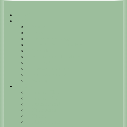
Startseite
Verein
Vorstand
Termine
Fischereilehrgänge
Downloads + Formulare
Chronik
Vereinsheim (Lietzberg)
Geschäftsstelle
Gewässerordnung
Beitragsordnung
Satzung
Gewässer
Ilmenau Nord
Ilmenau Süd
Ilmenaukanal
Neetzekanal
Neetze
Marschwetter