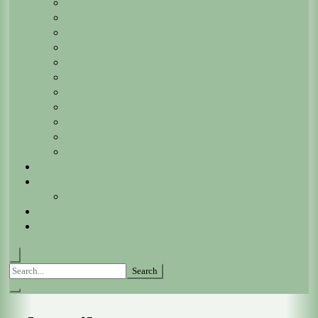
Hauptkanal Ilau-Schneegraben
Alte Ilau
Kalkbruch (Volgershall)
Teich Deutsch-Evern
Höffgen Teiche (Bienenbüttel)
Teiche Lüner-Rennbahn
Teiche Natendorf
Teiche Bollensen
Teich Rockenmühle
Schlittschuhteich
Elbe (Bleckede)
Artikel
Bilder
Bild einsenden
Tipps & Tricks
Kontakt
Search
for: