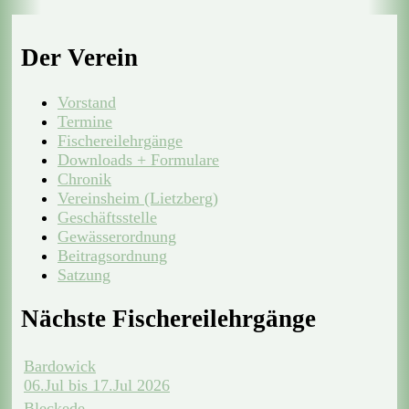
Der Verein
Vorstand
Termine
Fischereilehrgänge
Downloads + Formulare
Chronik
Vereinsheim (Lietzberg)
Geschäftsstelle
Gewässerordnung
Beitragsordnung
Satzung
Nächste Fischereilehrgänge
Bardowick
06.Jul bis 17.Jul 2026
Bleckede