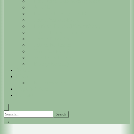
Hauptkanal Ilau-Schneegraben
Alte Ilau
Kalkbruch (Volgershall)
Teich Deutsch-Evern
Höffgen Teiche (Bienenbüttel)
Teiche Lüner-Rennbahn
Teiche Natendorf
Teiche Bollensen
Teich Rockenmühle
Schlittschuhteich
Elbe (Bleckede)
Artikel
Bilder
Bild einsenden
Tipps & Tricks
Kontakt
Search
for: