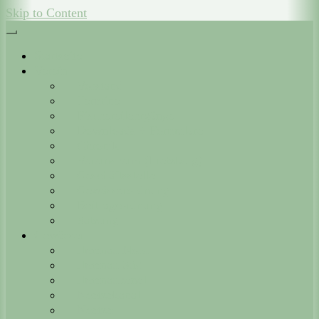
Skip to Content
Startseite
Verein
Vorstand
Termine
Fischereilehrgänge
Downloads + Formulare
Chronik
Vereinsheim (Lietzberg)
Geschäftsstelle
Gewässerordnung
Beitragsordnung
Satzung
Gewässer
Ilmenau Nord
Ilmenau Süd
Ilmenaukanal
Neetzekanal
Neetze