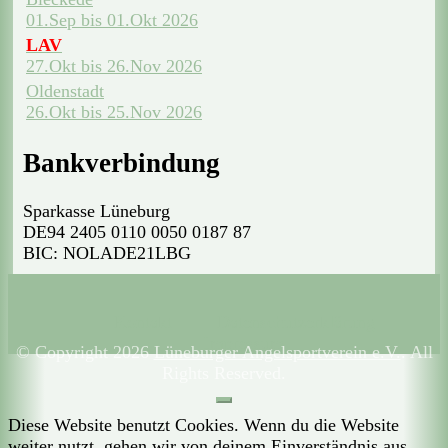
01.Sep bis 01.Okt 2026
LAV
27.Okt bis 26.Nov 2026
Oldenstadt
26.Okt bis 25.Nov 2026
Bankverbindung
Sparkasse Lüneburg
DE94 2405 0110 0050 0187 87
BIC: NOLADE21LBG
Kontakt
Datenschutzerklärung
Impressum
© Copyright 2026
Lüneburger Angelsportverein e.V.
. All
Rights Reserved.
Diese Website benutzt Cookies. Wenn du die Website
weiter nutzt, gehen wir von deinem Einverständnis aus.