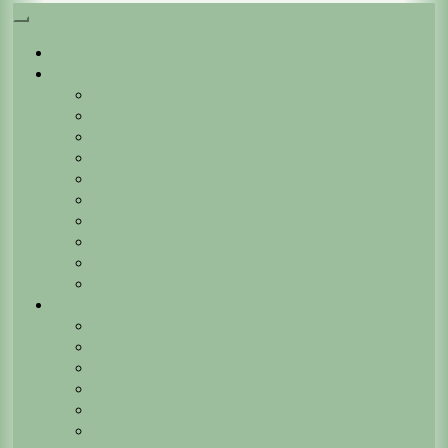
Startseite
Verein
Vorstand
Termine
Fischereilehrgänge
Downloads + Formulare
Chronik
Vereinsheim (Lietzberg)
Geschäftsstelle
Gewässerordnung
Beitragsordnung
Satzung
Gewässer
Ilmenau Nord
Ilmenau Süd
Ilmenaukanal
Neetzekanal
Neetze
Marschwetter