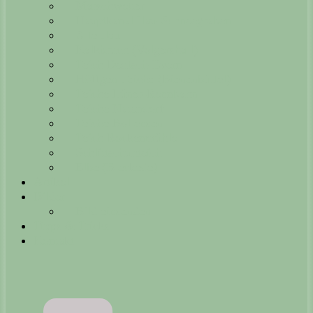
Marschwetter
Hauptkanal Ilau-Schneegraben
Alte Ilau
Kalkbruch (Volgershall)
Teich Deutsch-Evern
Höffgen Teiche (Bienenbüttel)
Teiche Lüner-Rennbahn
Teiche Natendorf
Teiche Bollensen
Teich Rockenmühle
Schlittschuhteich
Elbe (Bleckede)
Artikel
Bilder
Bild einsenden
Tipps & Tricks
Kontakt