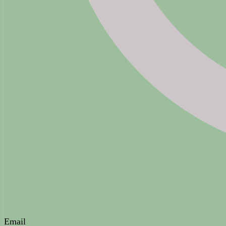
Email