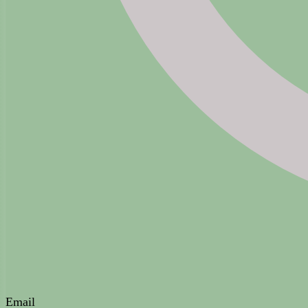
Email