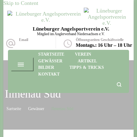
Skip to Content
Lüneburger Angelsportverein e.V.
Mitglied im Anglerverband Niedersachsen e.V.
Email
Öffnungszeiten Geschäftsstelle
info@lav-ev.de
Montags.: 16 Uhr – 18 Uhr
STARTSEITE
VEREIN
GEWÄSSER
ARTIKEL
BILDER
TIPPS & TRICKS
KONTAKT
Ilmenau Süd
Sartseite
Gewässer
Ilmenau Süd