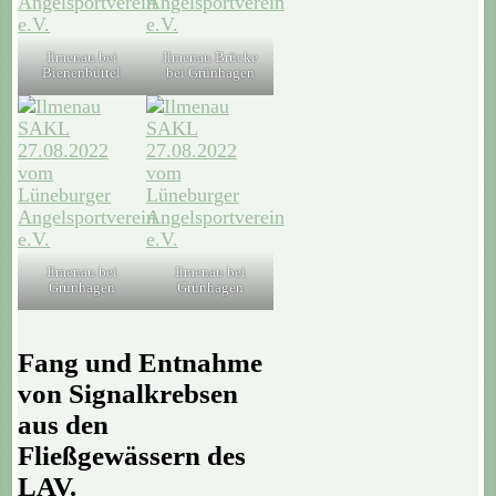
Ilmenau bei
Ilmenau Brücke
Bienenbüttel
bei Grünhagen
Ilmenau bei
Ilmenau bei
Grünhagen
Grünhagen
Fang und Entnahme
von Signalkrebsen
aus den
Fließgewässern des
LAV.